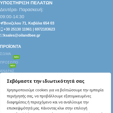
ΥΠΟΣΤΗΡΙΞΗ ΠΕΛΑΤΩΝ
Δευτέρα- Παρασκευή:
09:00-14:30
Βενιζελου 71, Καβάλα 654 03
+30 25130 11961 | 6972183623
ksales@oilandbee.gr
ΠΡΟΪΟΝΤΑ
ΣΩΜΑ
ΝΕΑ
ΠΡΟΣΩΠΟ
ΝΕΑ
ΑΝΔΡΑΣ
ΕΛΑΙΑ
Σεβόμαστε την ιδιωτικότητά σας
ΣΑΠΟΥΝΙΑ
Χρησιμοποιούμε cookies για να βελτιώσουμε την εμπειρία
ΝΕΑ
περιήγησής σας, να προβάλλουμε εξατομικευμένες
LIP BALM
διαφημίσεις ή περιεχόμενο και να αναλύουμε την
ΜΑΛΛΙΑ
επισκεψιμότητά μας. Κάνοντας κλικ στην επιλογή