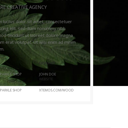
RE CREATIVE AGENCY
 luctus dolor sit amet, consectetuer
scing elit, sed diam nonummy nibh
od tincidunt ut laoreet dolore magna
am erat volutpat. Ut wisi enim ad minim
m.
T
DESIGNER
PARKLE SHOP
JOHN DOE
T
WEBSITE
PARKLE SHOP
XTEMOS.COM/WOOD