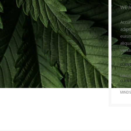
WE A
Accum
adipi
euism
aliqu
venia
CLIEN
MINDS
CLIEN
MINDS