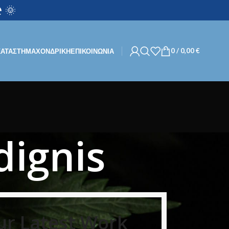
 🌞
0
/
0,00
€
ΚΑΤΑΣΤΗΜΑ
ΧΟΝΔΡΙΚΉ
ΕΠΙΚΟΙΝΩΝΙΑ
dignis
ur Latest Work