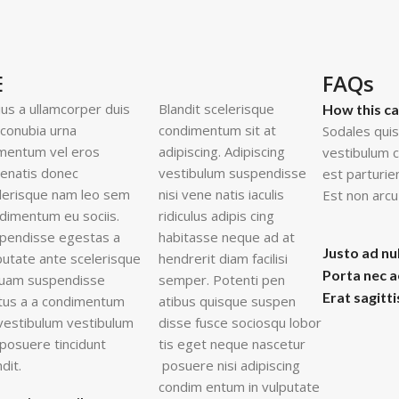
E
FAQs
ius a ullamcorper duis
Blandit scelerisque
How this c
t conubia urna
condimentum sit at
Sodales quis
mentum vel eros
adipiscing. Adipiscing
vestibulum c
enatis donec
vestibulum suspendisse
est parturie
lerisque nam leo sem
nisi vene natis iaculis
Est non arcu
dimentum eu sociis.
ridiculus adipis cing
pendisse egestas a
habitasse neque ad at
Justo ad nu
putate ante scelerisque
hendrerit diam facilisi
Porta nec 
quam suspendisse
semper. Potenti pen
Erat sagitt
us a a condimentum
atibus quisque suspen
vestibulum vestibulum
disse fusce sociosqu lobor
 posuere tincidunt
tis eget neque nascetur
dit.
posuere nisi adipiscing
condim entum in vulputate