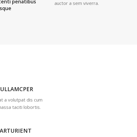
enti penatibus
auctor a sem viverra.
isque
 ULLAMCPER
t a volutpat dis cum
massa taciti lobortis.
PARTURIENT