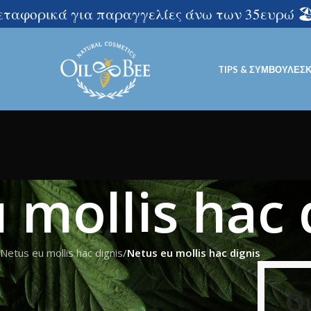
μεταφορικά για παραγγελίες άνω των 35ευρώ 🏖️
TIPS & ΣΥΜΒΟΥΛΈΣ
 mollis hac 
Netus eu mollis hac dignis
/
Netus eu mollis hac dignis
O