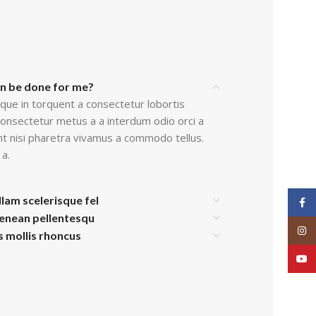
an be done for me?
que in torquent a consectetur lobortis
onsectetur metus a a interdum odio orci a
nt nisi pharetra vivamus a commodo tellus.
 a.
llam scelerisque fel
Face
aenean pellentesqu
Inst
is mollis rhoncus
YouT