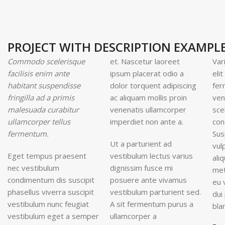
PROJECT WITH DESCRIPTION EXAMPL
Commodo scelerisque
et. Nascetur laoreet
Var
facilisis enim ante
ipsum placerat odio a
eli
habitant suspendisse
dolor torquent adipiscing
fer
fringilla ad a primis
ac aliquam mollis proin
ven
malesuada curabitur
venenatis ullamcorper
sce
ullamcorper tellus
imperdiet non ante a.
con
fermentum.
Sus
Ut a parturient ad
vul
Eget tempus praesent
vestibulum lectus varius
ali
nec vestibulum
dignissim fusce mi
met
condimentum dis suscipit
posuere ante vivamus
eu 
phasellus viverra suscipit
vestibulum parturient sed.
dui
vestibulum nunc feugiat
A sit fermentum purus a
blan
vestibulum eget a semper
ullamcorper a