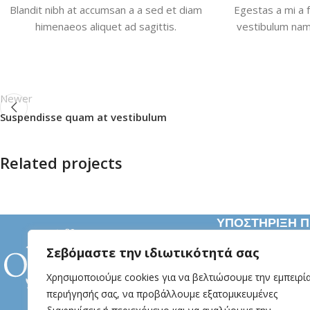
Blandit nibh at accumsan a a sed et diam
Egestas a mi a 
himenaeos aliquet ad sagittis.
vestibulum nam 
Newer
Suspendisse quam at vestibulum
Related projects
Furniture
ΥΠΟΣΤΗΡΙΞΗ 
A lacus bibendum pulvinar
Δευτέρα- Παρασ
Σεβόμαστε την ιδιωτικότητά σας
09:00-14:30
Χρησιμοποιούμε cookies για να βελτιώσουμε την εμπειρί
Βενιζελου 71, Κα
περιήγησής σας, να προβάλλουμε εξατομικευμένες
+30 25130 11961 