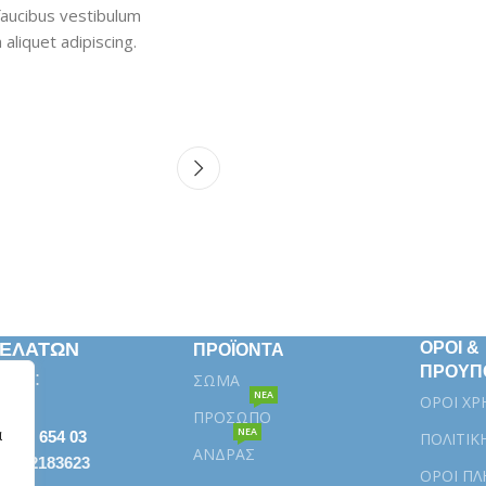
faucibus vestibulum
aliquet adipiscing.
ΠΕΛΑΤΩΝ
ΟΡΟΙ &
ΠΡΟΪΟΝΤΑ
ΠΡΟΥΠ
κευή:
ΣΩΜΑ
ΝΕΑ
ΟΡΟΙ ΧΡ
ΠΡΟΣΩΠΟ
α
ΝΕΑ
βάλα 654 03
ΠΟΛΙΤΙΚ
ΑΝΔΡΑΣ
| 6972183623
ΟΡΟΙ Π