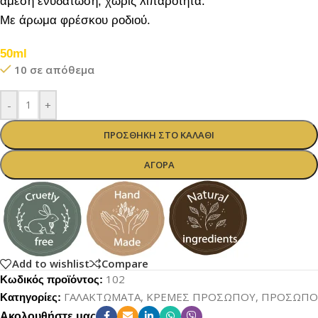
άμεση ενυδάτωση, χωρίς λιπαρότητα.
Με άρωμα φρέσκου ροδιού.
50ml
10 σε απόθεμα
-
+
ΠΡΟΣΘΉΚΗ ΣΤΟ ΚΑΛΆΘΙ
ΑΓΟΡΆ
Add to wishlist
Compare
102
Κωδικός προϊόντος:
ΓΑΛΑΚΤΩΜΑΤΑ
,
ΚΡΕΜΕΣ ΠΡΟΣΩΠΟΥ
,
ΠΡΟΣΩΠΟ
Κατηγορίες:
Ακολουθήστε μας