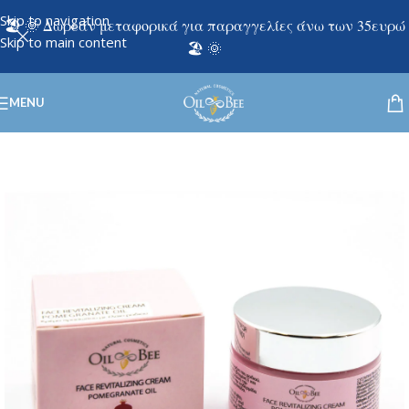
Skip to navigation
🏖️ 🌞 Δωρεάν μεταφορικά για παραγγελίες άνω των 35ευρώ
Skip to main content
🏖️ 🌞
MENU