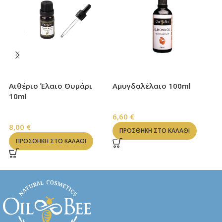
Αιθέριο Έλαιο Θυμάρι
Αμυγδαλέλαιο 100ml
Κ
10ml
ΦΥΤΙΚΑ ΕΛΑΙΑ
Π
ΑΙΘΕΡΙΑ ΕΛΑΙΑ
6,60
€
1
8,00
€
ΠΡΟΣΘΉΚΗ ΣΤΟ ΚΑΛΆΘΙ
ΠΡΟΣΘΉΚΗ ΣΤΟ ΚΑΛΆΘΙ