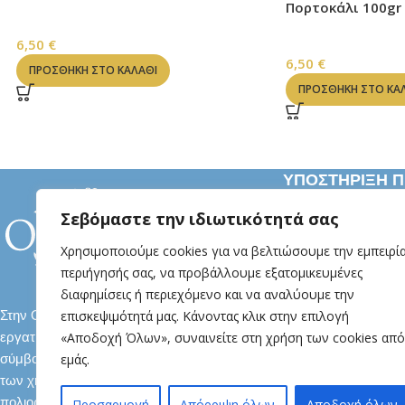
Πορτοκάλι 100gr
ΣΑΠΟΥΝΙΑ
6,50
€
ΣΑΠΟΥΝΙΑ
6,50
€
ΠΡΟΣΘΉΚΗ ΣΤΟ ΚΑΛΆΘΙ
ΠΡΟΣΘΉΚΗ ΣΤΟ ΚΑ
ΥΠΟΣΤΗΡΙΞΗ 
Δευτέρα- Παρασ
Σεβόμαστε την ιδιωτικότητά σας
09:00-14:30
Χρησιμοποιούμε cookies για να βελτιώσουμε την εμπειρί
Βενιζελου 71, Κα
περιήγησής σας, να προβάλλουμε εξατομικευμένες
+30 25130 11961 
διαφημίσεις ή περιεχόμενο και να αναλύουμε την
ksales@oilandbe
επισκεψιμότητά μας. Κάνοντας κλικ στην επιλογή
Στην Oil & Bee ζούμε τη φύση. Με την
«Αποδοχή Όλων», συναινείτε στη χρήση των cookies από
εργατικότητα της μέλισσας, διαχρονικό
εμάς.
σύμβολο της σοφίας της, και σε πείσμα
των χημικών συστατικών που μας
πολιορκούν καθημερινά εμείς
Προσαρμογή
Απόρριψη όλων
Αποδοχή όλων