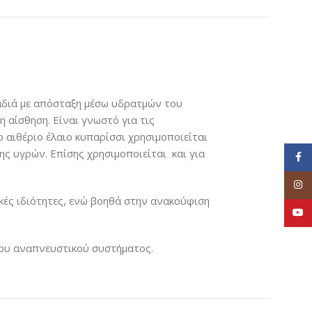
λαδιά με απόσταξη μέσω υδρατμών του
 αίσθηση. Είναι γνωστό για τις
ο αιθέριο έλαιο κυπαρίσσι χρησιμοποιείται
ς υγρών. Επίσης χρησιμοποιείται και για
Face
Inst
ικές ιδιότητες, ενώ βοηθά στην ανακούφιση
YouT
 του αναπνευστικού συστήματος.