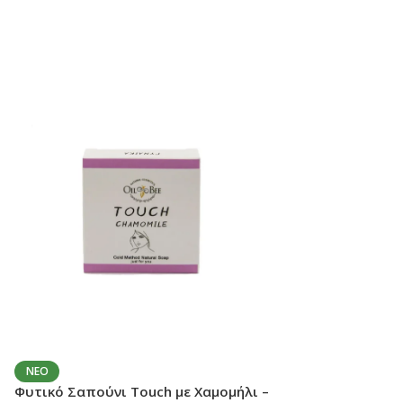
Λάδι για Ξηρά Μα
ΝΈΟ
Φυτικό Σαπούνι Touch με Χαμομήλι –