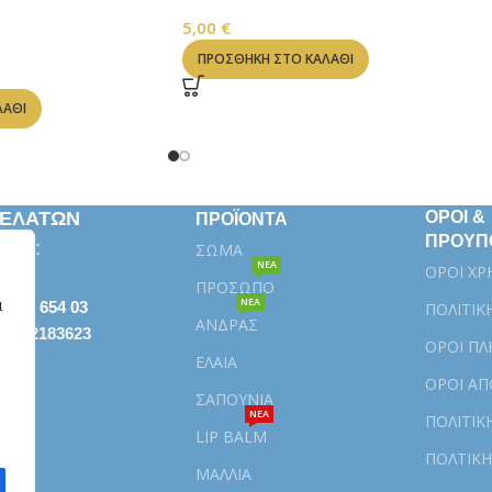
LIP BALM
5,00
€
ΠΡΟΣΘΉΚΗ ΣΤΟ ΚΑΛΆΘΙ
ΛΆΘΙ
ΠΕΛΑΤΩΝ
ΟΡΟΙ &
ΠΡΟΪΟΝΤΑ
ΠΡΟΥΠ
κευή:
ΣΩΜΑ
ΝΕΑ
ΟΡΟΙ ΧΡ
ΠΡΟΣΩΠΟ
α
ΝΕΑ
βάλα 654 03
ΠΟΛΙΤΙΚ
ΑΝΔΡΑΣ
| 6972183623
ΟΡΟΙ Π
e.gr
ΕΛΑΙΑ
ΟΡΟΙ Α
ΣΑΠΟΥΝΙΑ
ΝΕΑ
ΠΟΛΙΤΙΚ
LIP BALM
ΠΟΛTIKH
ΜΑΛΛΙΑ