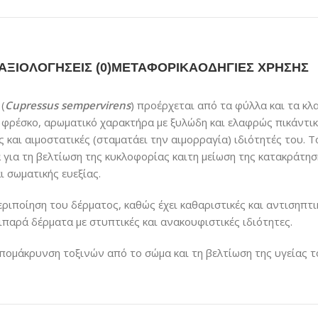
ΑΞΙΟΛΟΓΉΣΕΙΣ (0)
ΜΕΤΑΦΟΡΙΚΆ
ΟΔΗΓΊΕΣ ΧΡΉΣΗΣ
(
Cupressus sempervirens
) προέρχεται από τα φύλλα και τα κ
 φρέσκο, αρωματικό χαρακτήρα με ξυλώδη και ελαφρώς πικάντικη
 και αιμοστατικές (σταματάει την αιμορραγία) ιδιότητές του. Τ
για τη βελτίωση της κυκλοφορίας καιτη μείωση της κατακράτηση
ι σωματικής ευεξίας.
περιποίηση του δέρματος, καθώς έχει καθαριστικές και αντισηπτ
ιπαρά δέρματα με στυπτικές και ανακουφιστικές ιδιότητες.
 απομάκρυνση τοξινών από το σώμα και τη βελτίωση της υγείας