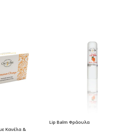
Lip Balm Φράουλα
με Κανέλα &