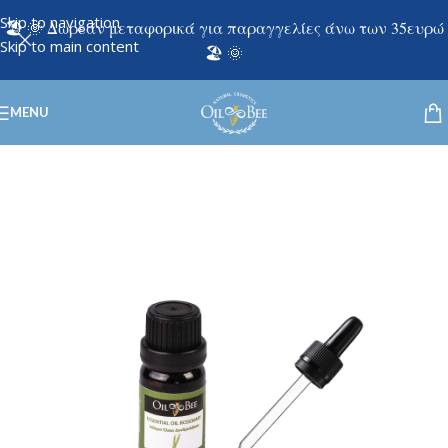
Skip to navigation
🏖️ 🌞 Δωρεάν μεταφορικά για παραγγελίες άνω των 35ευρώ
Skip to main content
🏖️ 🌞
MENU