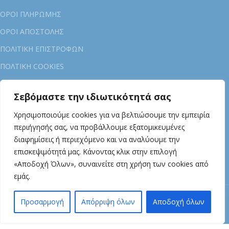
ΟΡΟΙ ΠΛΗΡΩΜΗΣ
ΟΡΟΙ ΑΠΟΣΤΟΛΗΣ
ΠΟΛΙΤΙΚΗ ΕΠΙΣΤΡΟΦΩΝ
ΠΟΛTIKH COOKIES
ΓΙΑ ΕΜΑΣ
Σεβόμαστε την ιδιωτικότητά σας
ΕΤΑΙΡΕΙΑ OIL&BEE
Χρησιμοποιούμε cookies για να βελτιώσουμε την εμπειρία
ΕΠΙΚΟΙΝΩΝΙΑ
περιήγησής σας, να προβάλλουμε εξατομικευμένες
διαφημίσεις ή περιεχόμενο και να αναλύουμε την
ΧΟΝΔΡΙΚΗ
επισκεψιμότητά μας. Κάνοντας κλικ στην επιλογή
ΣΥΝΕΡΓΑΤΕΣ
«Αποδοχή Όλων», συναινείτε στη χρήση των cookies από
ΔΩΡΑ
εμάς.
© 2024 Oil&Bee · All Rights Reserved | Designed by
1
🐝
Προσαρμογή
Απόρριψη όλων
Αποδοχή όλων
NorthBytesDigital
τάστημα
Wishlist
Καλάθι
Λογαριασμός