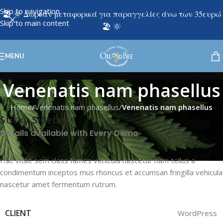
Skip to navigation
🏖️ 🌞 Δωρεάν μεταφορικά για παραγγελίες άνω των 35ευρώ
Skip to main content
🏖️ 🌞
MENU
Venenatis nam phasellus
Home
/
Venenatis nam phasellus
/
Venenatis nam phasellus
Sticky Sidebar
Details available with Every Demo
Hac vitae sem class fames vehicula nascetur nam tellus a
condimentum inceptos mus rhoncus et accumsan fringilla vehicula
nascetur amet fermentum rutrum.
CLIENT
WordPress