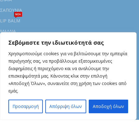
ΣΑΠΟΥΝΙΑ
ΝΕΑ
LIP BALM
ΜΑΛΛΙΑ
Σεβόμαστε την ιδιωτικότητά σας
ΔΩΡΑ
Χρησιμοποιούμε cookies για να βελτιώσουμε την εμπειρία
ΟΡΟΙ & ΠΡΟΥΠΟΘΕΣΕΙΣ
περιήγησής σας, να προβάλλουμε εξατομικευμένες
ΟΡΟΙ ΧΡΗΣΗΣ
διαφημίσεις ή περιεχόμενο και να αναλύουμε την
επισκεψιμότητά μας. Κάνοντας κλικ στην επιλογή
ΠΟΛΙΤΙΚΗ ΑΠΟΡΡΗΤΟΥ
«Αποδοχή Όλων», συναινείτε στη χρήση των cookies από
ΟΡΟΙ ΠΛΗΡΩΜΗΣ
εμάς.
ΟΡΟΙ ΑΠΟΣΤΟΛΗΣ
1
🐝
Προσαρμογή
Απόρριψη όλων
Αποδοχή όλων
ΠΟΛΙΤΙΚΗ ΕΠΙΣΤΡΟΦΩΝ
τάστημα
Wishlist
Καλάθι
Λογαριασμός
ΠΟΛTIKH COOKIES
ΓΙΑ ΕΜΑΣ