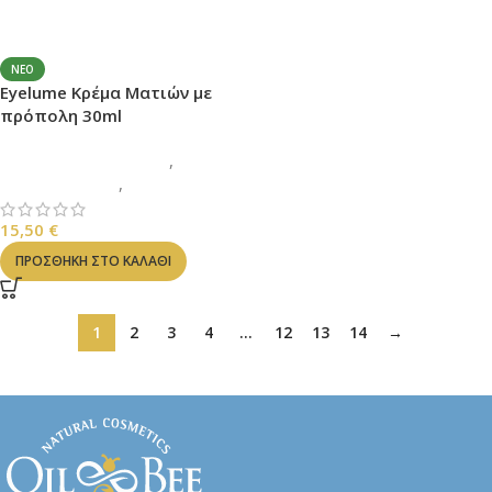
ΝΈΟ
Eyelume Κρέμα Ματιών με
πρόπολη 30ml
ΚΡΕΜΕΣ ΠΡΟΣΩΠΟΥ
,
ΓΑΛΑΚΤΩΜΑΤΑ
,
ΠΡΟΣΩΠΟ
15,50
€
ΠΡΟΣΘΉΚΗ ΣΤΟ ΚΑΛΆΘΙ
1
2
3
4
…
12
13
14
→