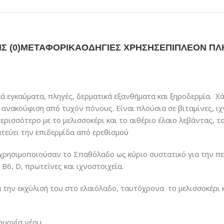
Σ (0)
ΜΕΤΑΦΟΡΙΚΆ
ΟΔΗΓΊΕΣ ΧΡΉΣΗΣ
ΕΠΙΠΛΕΟΝ ΠΛ
ά εγκαύματα, πληγές, δερματικά εξανθήματα και ξηροδερμία. Χά
ανακούφιση από τυχόν πόνους. Είναι πλούσια σε βιταμίνες, ιχν
περισσότερο με το μελισσοκέρι και το αιθέριο έλαιο λεβάντας, 
τεύει την επιδερμίδα από ερεθισμού
 χρησιμοποιούσαν το Σπαθόλαδο ως κύριο συστατικό για την π
 Β6, D, πρωτεΐνες και ιχνοστοιχεία.
 την εκχύλισή του στο ελαιόλαδο, ταυτόχρονα το μελισσοκέρι κ
ουργία νέου.