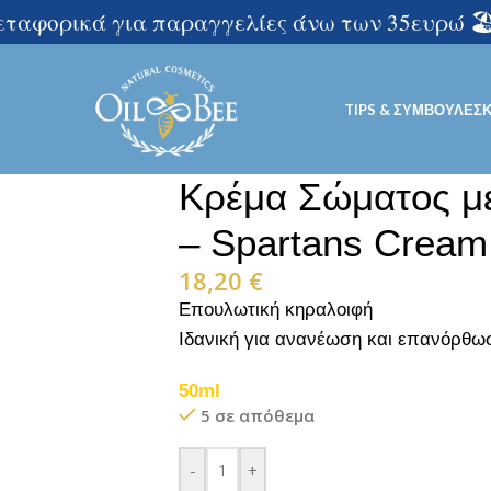
μεταφορικά για παραγγελίες άνω των 35ευρώ 🏖️
TIPS & ΣΥΜΒΟΥΛΈΣ
Κρέμα Σώματος μ
– Spartans Cream
18,20
€
Επουλωτική κηραλοιφή
Ιδανική για ανανέωση και επανόρθω
50ml
5 σε απόθεμα
-
+