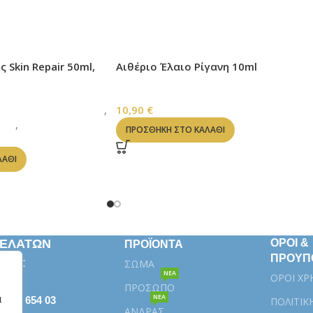
Skin Repair 50ml,
Αιθέριο Έλαιο Ρίγανη 10ml
ΑΙΘΕΡΙΑ ΕΛΑΙΑ
ΡΙΣΜΟΣ ΠΡΟΣΩΠΟΥ
,
10,90
€
ΠΟΥ
,
ΜΕ ΜΕΛΙΣΣΟΚΕΡΙ
ΠΡΟΣΘΉΚΗ ΣΤΟ ΚΑΛΆΘΙ
ΛΆΘΙ
ΠΕΛΑΤΩΝ
ΟΡΟΙ &
ΠΡΟΪΟΝΤΑ
ΠΡΟΥΠ
κευή:
ΣΩΜΑ
ΝΕΑ
ΟΡΟΙ ΧΡ
ΠΡΟΣΩΠΟ
α
ΝΕΑ
βάλα 654 03
ΠΟΛΙΤΙΚ
ΑΝΔΡΑΣ