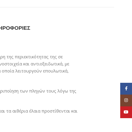
ΗΡΟΦΟΡΙΕΣ
ρη της περιεκτικότητας της σε
οστοιχεία και αντιοξειδωτικά, με
τα οποία λειτουργούν επουλωτικά,
Face
εριποίηση των πληγών τους λόγω της
Inst
αι τα αιθέρια έλαια προστίθενται και
YouT