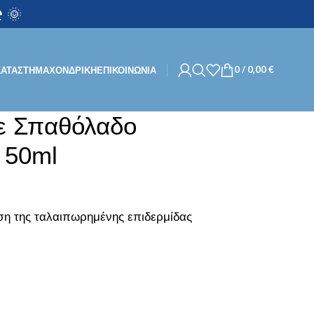
 🌞
0
/
0,00
€
ΚΑΤΑΣΤΗΜΑ
ΧΟΝΔΡΙΚΉ
ΕΠΙΚΟΙΝΩΝΙΑ
ε Σπαθόλαδο
 50ml
ση της ταλαιπωρημένης επιδερμίδας