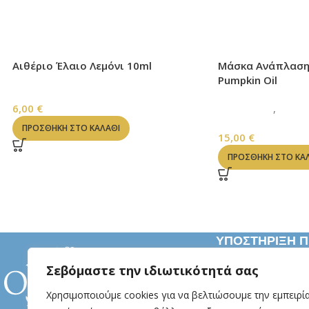
Αιθέριο Έλαιο Λεμόνι 10ml
Μάσκα Ανάπλασης 
Pumpkin Oil
ΑΙΘΕΡΙΑ ΕΛΑΙΑ
6,00
€
ΠΡΟΣΩΠΟ
,
ΚΑΘΑ
ΚΡΕΜΕΣ ΠΡΟΣΩ
ΠΡΟΣΘΉΚΗ ΣΤΟ ΚΑΛΆΘΙ
15,00
€
ΠΡΟΣΘΉΚΗ ΣΤΟ ΚΑ
ΥΠΟΣΤΗΡΙΞΗ 
Δευτέρα- Παρασ
Σεβόμαστε την ιδιωτικότητά σας
09:00-14:30
Χρησιμοποιούμε cookies για να βελτιώσουμε την εμπειρί
Βενιζελου 71, Κα