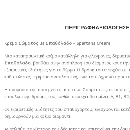
ΠΕΡΙΓΡΑΦΉ
ΑΞΙΟΛΟΓΉΣΕΙ
Κρέμα Σώματος με Σπαθόλαδο – Spartans Cream
Μια καταπραϋντική κρέμα κατάλληλη για φλεγμονές, δερματικ
Σπαθόλαδο
, βοηθάει στην ανάπλαση του δέρματος και στην 
εξαιρετικές ιδιότητες για το δέρμα. Η δράση του ενισχύεται 
καθιστώντας τη κρέμα αναπλαστική, ενώ ταυτόχρονα προστα
Η ονομασία της προέρχεται από τους Σπαρτιάτες, οι οποίοι
επουλωτικής δράσης του, καθώς περιέχει βιταμίνες Α, Β1, Β2,
Οι εξαιρετικές ιδιότητες του σπαθόχορτου, ενισχύονται κατά
δημιουργούν μια κρέμα διαμάντι.
Αναπλάθει τα κύτταρα του δέρματος και επιταχύνει την δημι