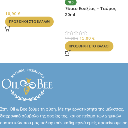
Μ
ΝΈΟ
ΑΙΘΕΡΙΑ ΕΛΑΙΑ
Έλαιο Ευεξίας – Ταύρος
10,90
€
Α
20ml
8
ΠΡΟΣΘΉΚΗ ΣΤΟ ΚΑΛΆΘΙ
ΛΑΔΙΑ ΖΩΔΙΩΝ & ΕΥΕΞΙΑΣ
15,00
€
17,00
€
ΠΡΟΣΘΉΚΗ ΣΤΟ ΚΑΛΆΘΙ
Στην Oil & Bee ζούμε τη φύση. Με την εργατικότητα της μέλισσας,
διαχρονικό σύμβολο της σοφίας της, και σε πείσμα των χημικών
συστατικών που μας πολιορκούν καθημερινά εμείς προτείνουμε σε