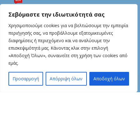
ΝΕΑ
LIP BALM
Σεβόμαστε την ιδιωτικότητά σας
ΜΑΛΛΙΑ
Χρησιμοποιούμε cookies για να βελτιώσουμε την εμπειρία
ΔΩΡΑ
περιήγησής σας, να προβάλλουμε εξατομικευμένες
διαφημίσεις ή περιεχόμενο και να αναλύουμε την
ΟΡΟΙ & ΠΡΟΥΠΟΘΕΣΕΙΣ
επισκεψιμότητά μας. Κάνοντας κλικ στην επιλογή
ΟΡΟΙ ΧΡΗΣΗΣ
«Αποδοχή Όλων», συναινείτε στη χρήση των cookies από
ΠΟΛΙΤΙΚΗ ΑΠΟΡΡΗΤΟΥ
εμάς.
1
ΟΡΟΙ ΠΛΗΡΩΜΗΣ
🐝
Προσαρμογή
Απόρριψη όλων
Αποδοχή όλων
ΟΡΟΙ ΑΠΟΣΤΟΛΗΣ
τάστημα
Φίλτρα
Wishlist
Καλάθι
Λογαριασμός
ΠΟΛΙΤΙΚΗ ΕΠΙΣΤΡΟΦΩΝ
ΠΟΛTIKH COOKIES
ΓΙΑ ΕΜΑΣ
ΕΤΑΙΡΕΙΑ OIL&BEE