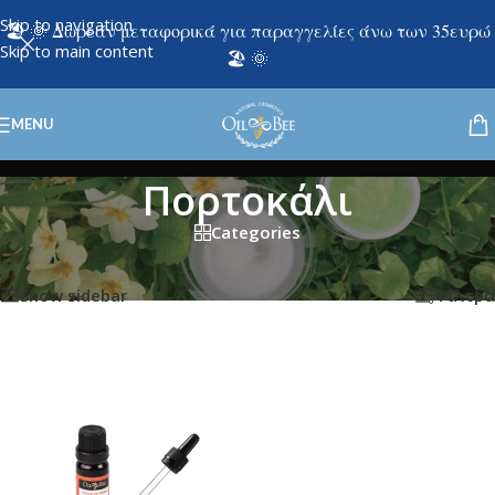
Skip to navigation
🏖️ 🌞 Δωρεάν μεταφορικά για παραγγελίες άνω των 35ευρώ
Skip to main content
🏖️ 🌞
MENU
Πορτοκάλι
Categories
Εμφάνιση του μοναδικού αποτελέσματος
Show sidebar
Φίλτρα