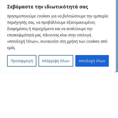
LIP BALM
Σεβόμαστε την ιδιωτικότητά σας
ΜΑΛΛΙΑ
Χρησιμοποιούμε cookies για να βελτιώσουμε την εμπειρία
ΔΩΡΑ
περιήγησής σας, να προβάλλουμε εξατομικευμένες
διαφημίσεις ή περιεχόμενο και να αναλύουμε την
ΟΡΟΙ & ΠΡΟΥΠΟΘΕΣΕΙΣ
επισκεψιμότητά μας. Κάνοντας κλικ στην επιλογή
«Αποδοχή Όλων», συναινείτε στη χρήση των cookies από
ΟΡΟΙ ΧΡΗΣΗΣ
εμάς.
ΠΟΛΙΤΙΚΗ ΑΠΟΡΡΗΤΟΥ
1
🐝
ΟΡΟΙ ΠΛΗΡΩΜΗΣ
Προσαρμογή
Απόρριψη όλων
Αποδοχή όλων
ΟΡΟΙ ΑΠΟΣΤΟΛΗΣ
τάστημα
Φίλτρα
Wishlist
Καλάθι
Λογαριασμός
ΠΟΛΙΤΙΚΗ ΕΠΙΣΤΡΟΦΩΝ
ΠΟΛTIKH COOKIES
ΓΙΑ ΕΜΑΣ
ΕΤΑΙΡΕΙΑ OIL&BEE
ΕΠΙΚΟΙΝΩΝΙΑ