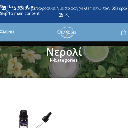
Skip to navigation
🏖️ 🌞 Δωρεάν μεταφορικά για παραγγελίες άνω των 35ευρώ
Skip to main content
🏖️ 🌞
MENU
Νερολί
Categories
Εμφάνιση του μοναδικού αποτελέσματος
Show sidebar
Φίλτρα