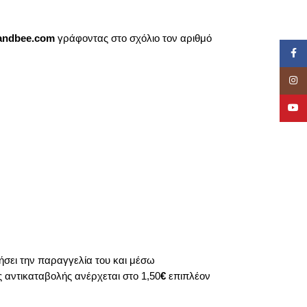
landbee.com
γράφοντας στο σχόλιο τον αριθμό
Face
Inst
YouT
σει την παραγγελία του και μέσω
 αντικαταβολής ανέρχεται στο 1,50
€
επιπλέον