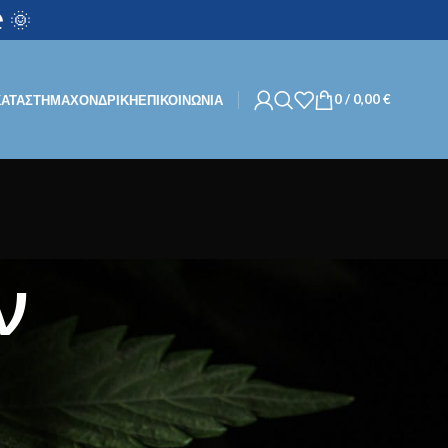
 🌞
0
/
0,00
€
ΚΑΤΑΣΤΗΜΑ
ΧΟΝΔΡΙΚΉ
ΕΠΙΚΟΙΝΩΝΙΑ
ν