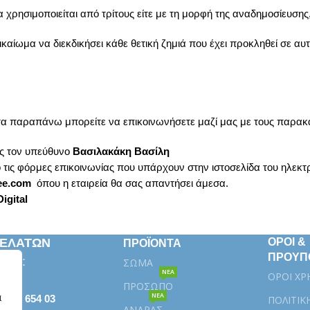
 χρησιμοποιείται από τρίτους είτε με τη μορφή της αναδημοσίευσης
δικαίωμα να διεκδικήσει κάθε θετική ζημιά που έχει προκληθεί σε αυ
 τα παραπάνω μπορείτε να επικοινωνήσετε μαζί μας με τους παρα
ας τον υπεύθυνο
Βασιλακάκη Βασίλη
ό τις φόρμες επικοινωνίας που υπάρχουν στην ιστοσελίδα του ηλεκ
ee.com
όπου η εταιρεία θα σας απαντήσει άμεσα.
igital
ΠΕΛΑΤΩΝ
ΟΡΟΙ &
ΠΡΟΪΟΝΤΑ
ΠΡΟΥΠ
κευή:
ΣΩΜΑ
ΝΕΑ
ΟΡΟΙ ΧΡ
ΠΡΟΣΩΠΟ
α
ΝΕΑ
βάλα 654 03
ΠΟΛΙΤΙΚ
ΑΝΔΡΑΣ